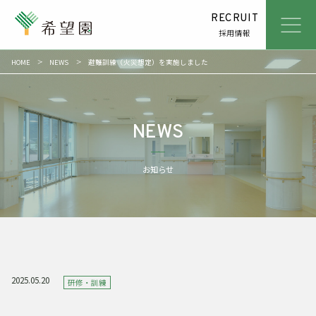
RECRUIT
採用情報
HOME
NEWS
避難訓練（火災想定）を実施しました
ABOUT
社会福祉法人希望園とは
SERVICE
私たちがしていること
NEWS
NEWS
お知らせ
お知らせ
ACCESS
アクセス
CONTACT
お問い合わせ
2025.05.20
研修・訓練
REPORT
リポート