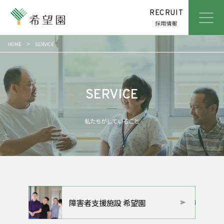
RECRUIT
採用情報
HOME
SERVICE
ABOUT
社会福祉法人希望園とは
SERVICE
私たちがしていること
SERVICE
NEWS
お知らせ
私たちがしていること
ACCESS
アクセス
CONTACT
お問い合わせ
障害者支援施設 希望園
REPORT
リポート