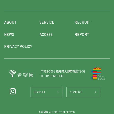
ABOUT
SERVICE
RECRUIT
NEWS
ACCESS
REPORT
PRIVACY POLICY
〒912-0061 福井県大野市篠座79-53
TEL 0779-66-1133
RECRUIT
CONTACT
© 希望園 ALL RIGHTS RESERVED.