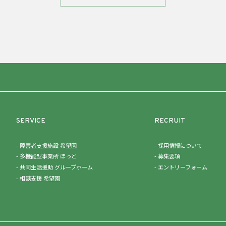
SERVICE
RECRUIT
障害者支援施設 希望園
採用情報について
多機能型事業所 ほっと
募集要項
共同生活援助 グループホーム
エントリーフォーム
相談支援 希望園