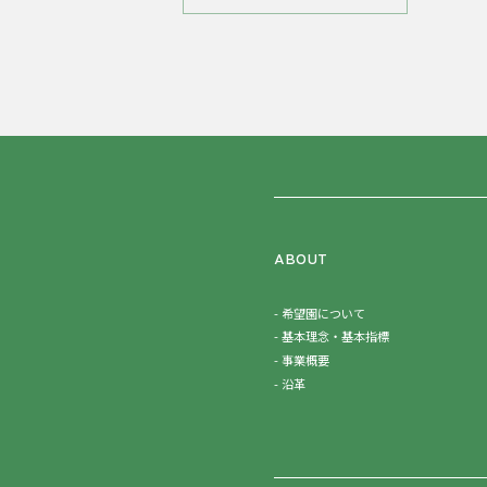
ABOUT
希望園について
基本理念・基本指標
事業概要
沿革