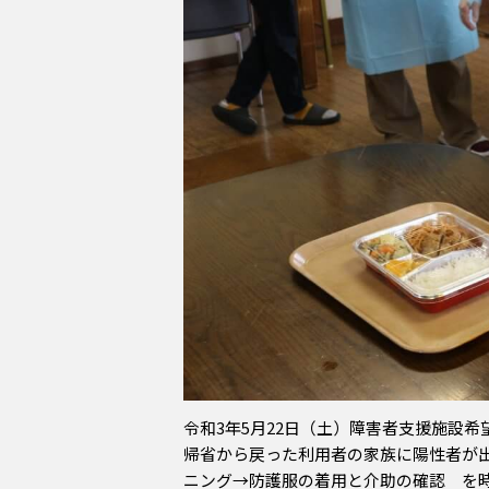
令和
3
年
5
月
22
日（土）障害者支援施設希
帰省から戻った利用者の家族に陽性者が
ニング→防護服の着用と介助の確認 を