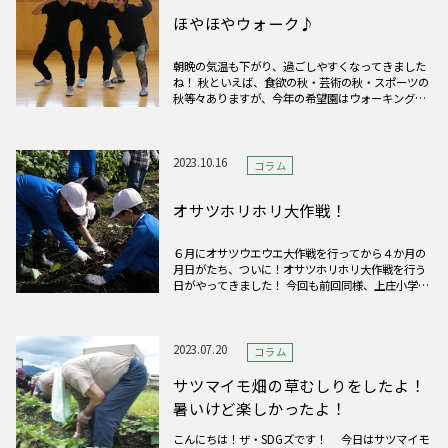
ほやほやウォーク♪
朝晩の気温も下がり、過ごしやすくなってきました
ね！ 秋といえば、食欲の秋・芸術の秋・スポーツの
秋等々ありますが、今年の希望園はウォーキングの
秋（？）ということで、この活動に参加していま
す・・・ その名も「令和5年度 事業所対抗ウォー
キングラリー」です！！ 各事業所で平均歩数を競う
というもので、希望園
2023.10.16
コラム
オサツホリホリ大作戦！
６月にオサツウエウエ大作戦を行ってから４か月の
月日がたち、ついに！オサツホリホリ大作戦を行う
日がやってきました！ 今回も前回同様、上庄小学校
の生徒さんと一緒に活動しました♪２回目の活動と
いうことで、緊張もほぐれて楽しい時間にすること
ができました！ とにかく暑かった今年の夏、どんな
大きさに育っているの
2023.07.20
コラム
サツマイモ畑の草むしりをしたよ！
暑いけど楽しかったよ！
こんにちは！ザ・SDGズです！ 今日はサツマイモ