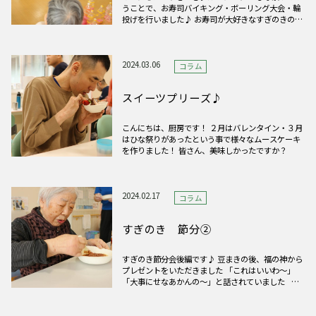
うことで、お寿司バイキング・ボーリング大会・輪
投げを行いました♪ お寿司が大好きなすぎのきの皆
さん！食べる前からこの表情でした笑 ボーリングで
は、上から投げたり、蹴ってみたり…「どうしよう
な～」と試行錯誤しながら楽しまれる様子が見られ
ました 最後には、
2024.03.06
コラム
スイーツプリーズ♪
こんにちは、厨房です！ ２月はバレンタイン・３月
はひな祭りがあったという事で様々なムースケーキ
を作りました！ 皆さん、美味しかったですか？
2024.02.17
コラム
すぎのき 節分②
すぎのき節分会後編です♪ 豆まきの後、福の神から
プレゼントをいただきました 「これはいいわ～」
「大事にせなあかんの～」と話されていました 最
後のお楽しみはホットケーキ！ 職員が焼き始める
と、あま～い匂いにつられて思わず立ってしまう利
用者さんも… 好きなトッピングで召し上がっていた