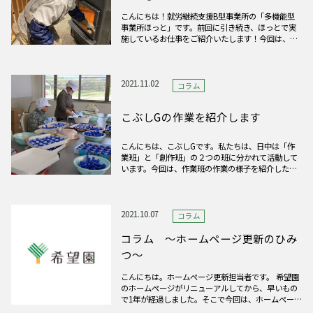
こんにちは！就労継続支援B型事業所の「多機能型
事業所ほっと」です。前回に引き続き、ほっとで実
施しているお仕事をご紹介いたします！今回は、冬
期間の仕事となる大野市役所での薪ストーブ管理に
ついてです。 大野市役所には大きな薪ストーブが2
基設置してあり、11月から3月末までの5カ月間ス
トーブに火が入ります
2021.11.02
コラム
こぶしGの作業を紹介します
こんにちは、こぶしGです。私たちは、日中は「作
業班」と「創作班」の２つの班に分かれて活動して
います。今回は、作業班の作業の様子を紹介したい
と思います。 作業班では、現在、給水タンクのコッ
クの組み立てを行っています。細かい作業もありま
すが、利用者さん一人一人が仕事に携われるよう
に、それぞれができる工程
2021.10.07
コラム
コラム ～ホームページ更新のひみ
つ～
こんにちは。ホームページ更新担当者です。 希望園
のホームページがリニューアルしてから、早いもの
で1年が経過しました。そこで今回は、ホームページ
の更新についてのちょっとした裏話をお話ししま