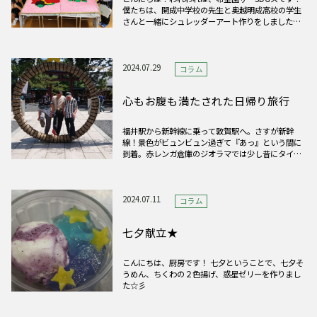
僕たちは、開成中学校の先生と奥越明成高校の学生
さんと一緒にシュレッダーアート作りをしました！
シュレッダーのゴミと、ノリと絵の具を混ぜて、特
大のうぐピーと、うめピーを作ったよ！ 最高に楽し
かったです！みんな見に来てねー！
2024.07.29
コラム
心もお腹も満たされた日帰り旅行
福井駅から新幹線に乗って敦賀駅へ。さすが新幹
線！景色がビュンビュン過ぎて『あっ』という間に
到着。赤レンガ倉庫のジオラマでは少し昔にタイム
スリップ。気比神宮でそれぞれ願い事を心に輪をく
ぐりました。食べる楽みもたっぷりあり、皆さん楽
しまれました。 インスタグラムには別の写真を掲載
していますので、そちらも
2024.07.11
コラム
七夕献立★
こんにちは、厨房です！ 七夕ということで、七夕そ
うめん、ちくわの２色揚げ、惑星ゼリーを作りまし
た☆彡