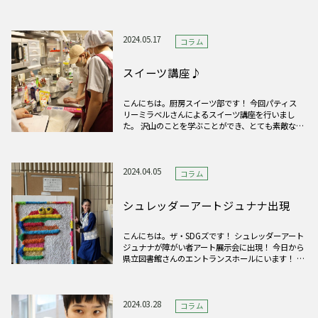
ただきました！ 障がいのある方にも一人ひとりの
思いがあること、また、それらは素敵な個性である
ことをお話しさせていただきました。 今年の
2024.05.17
コラム
スイーツ講座♪
こんにちは。厨房スイーツ部です！ 今回パティス
リーミラベルさんによるスイーツ講座を行いまし
た。 沢山のことを学ぶことができ、とても素敵な時
間になりました！ ミラベルさんありがとうございま
した！
2024.04.05
コラム
シュレッダーアートジュナナ出現
こんにちは。ザ・SDGズです！ シュレッダーアート
ジュナナが障がい者アート展示会に出現！ 今日から
県立図書館さんのエントランスホールにいます！ 希
望園から以外にも素敵なアートがたくさん出展され
てますので是非見に来てくださいね！
2024.03.28
コラム