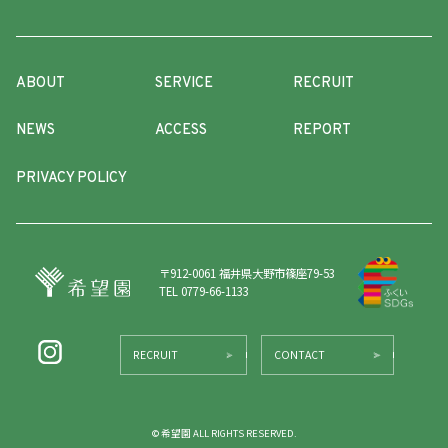
ABOUT
SERVICE
RECRUIT
NEWS
ACCESS
REPORT
PRIVACY POLICY
〒912-0061 福井県大野市篠座79-53
TEL 0779-66-1133
RECRUIT
CONTACT
© 希望園 ALL RIGHTS RESERVED.