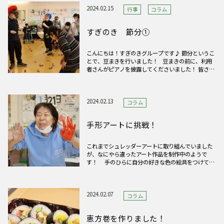
だきま
2024.02.15
行事
コラム
すぎのき 節分①
こんにちは！すぎのきグループです♪ 節分というこ
とで、豆まきを行いました！ 豆まきの前に、利用
者さんがピアノを披露してくださいました！ 皆さん
からのアンコール！にもこたえてくださいました♪
素敵な演奏の余韻に浸っていると…鬼が登場！ 「鬼
は～外～！福は～内～！」のかけ声で
2024.02.13
コラム
手形アートに挑戦！
これまでシュレッダーアートに取り組んでいました
が、なにやら違ったアート作品を制作中のようで
す！ 手のひらに自分の好きな色の絵具をつけて、
スタンプのように画用紙に押していきます。違う色
で何度も楽しまれる利用者さんの様子も見られまし
た。 完成した作品はどこかで皆さんにお見せしま
す！お楽しみに…
2024.02.07
コラム
恵方巻を作りました！