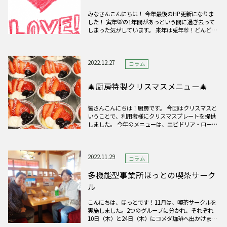
みなさんこんにちは！ 今年最後のHP更新になりま
した！ 寅年🐯の1年間があっという間に過ぎ去って
しまった気がしています。 来年は兎年🐰！どんどん
ステップアップしていこうと思います！ 来年からは
インスタグラムも始まります！ インスタ用のメイキ
ング画像をちょっぴりお見せし
2022.12.27
コラム
🎄厨房特製クリスマスメニュー🎄
皆さんこんにちは！厨房です。 今回はクリスマスと
いうことで、利用者様にクリスマスプレートを提供
しました。 今年のメニューは、エビドリア・ロール
パン・スープ・からあげ・塩麹DEバーニャカウダ・
ケーキです。 皆さんに喜んでいただけて、今年も素
敵なクリスマスになりました！
2022.11.29
コラム
多機能型事業所ほっとの喫茶サーク
ル
こんにちは、ほっとです！11月は、喫茶サークルを
実施しました。2つのグループに分かれ、それぞれ
10日（木）と24日（木）にコメダ珈琲へ出かけまし
た！ 参加された方は、モーニングセットやケーキ