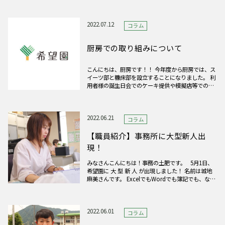
セットなど、それぞれが好きなものを注文し、その
おいしさに舌鼓を打っていました☕🍰
2022.07.12
コラム
厨房での取り組みについて
こんにちは、厨房です！！ 今年度から厨房では、ス
イーツ部と糠床部を設立することになりました。 利
用者様の誕生日会でのケーキ提供や模擬店等での商
品販売を目標に、現在取り組んでいます。 少しでも
皆様に喜んで頂けるように頑張りますので、楽しみ
にしていてください！
2022.06.21
コラム
【職員紹介】事務所に大型新人出
現！
みなさんこんにちは！事務の土肥です。 5月1日、
希望園に 大 型 新 人 が出現しました！ 名前は城地
麻美さんです。 ExcelでもWordでも簿記でも、なん
でも来いだぜ！ というわけで、事務所の受付にお
りますので、 みなさま、今後ともよろしくお願いい
たします♪ &nbs
2022.06.01
コラム