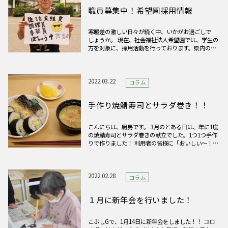
職員募集中！希望園採用情報
寒暖差の激しい日々が続く中、いかがお過ごしで
しょうか。 現在、社会福祉法人希望園では、学生の
方を対象に、採用活動を行っております。県内の就
職説明会への参加はもちろん、法人個別の説明会や
施設見学も実施中です！こちらはオンラインでの実
施も可能ですので、希望園に興味がある方は、当
ホームページの採用情報から
2022.03.22
コラム
手作り焼鯖寿司とサラダ巻き！！
こんにちは、厨房です。 3月のとある日は、年に1度
の焼鯖寿司とサラダ巻きの献立でした。1つ1つ手作
りで作りました！ 利用者の皆様に「おいしい～！」
と喜んでいただけて、良かったです！ 厨房では、
毎日皆様に喜んで頂けるメニューを考えて提供して
います。 これからも色々なメニューがでてくるので
2022.02.28
コラム
１月に新年会を行いました！
こぶしGで、1月14日に新年会をしました！！ コロ