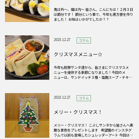
鬼は外～、福は内～ 皆さん、こんにちは！２月３日
は節分です！ 節分という事で、今年も恵方巻を作り
ました！ お味はいかがでしたか？？
2023.12.27
コラム
クリスマスメニュー☆
今年も厨房サンタ達から、皆さまにクリスマスメ
ニューを提供する季節になりました！今回のメ
ニューは、サンドイッチ３種・塩麴スープ・チキン
のトマト煮・キッシュ・トナカイプリンです。見た
目も楽しめるクリスマスメニューにしました！ それ
では皆さんMerry Christmas☆
2023.12.27
コラム
メリー・クリスマス！
メリー・クリスマス！ こぶしサンタから皆さんへ素
敵な景色をプレゼントします 希望園のインスタグ
ラムで以前も登場したシュレッダーアート 今回は