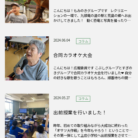
こんにちは！もみのきグループです レクリエー
ションの一環で、九頭竜の道の駅と荒島の郷へお出
かけしてきました！ 動く恐竜と写真を撮ったり、
ソフトクリームを食べたり… 皆さん楽しんでいる
様子が見られました☺
2024.06.04
コラム
合同カラオケ大会
こんにちは！広報委員です こぶしグループとすぎの
きグループで合同カラオケ大会を行いました❤ 自分
の好きな歌を歌うことはもちろん、順番待ちの間も
鈴を鳴らしたり、歌詞に合わせて踊ったり… 最高に
盛り上がっていました！！
2024.05.27
コラム
出前授業を行いました！
昨年、初めての取り組みながら大成功に終わった
「オサツ大作戦」を今年もやろう！ ということで…
その第一弾として上庄小学校へ出前授業をさせてい