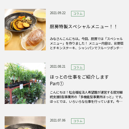
す。 実は、今年度からホームページの更新頻度が高
くなっています。６月頃から、研修や訓練、希望園
全体の行事以外のニュ
2021.09.22
コラム
厨房特製スペシャルメニュー！！
みなさんこんにちは。今回、厨房では「スペシャル
メニュー」を作りました！ メニュー内容は、彩野菜
とチキンステーキ、シャンパンでフルーツポンチ、
パン、コーンスープです。 どの料理もおいしく作る
ことができ、皆さんとても喜んでくれました！ これ
からもおいしいご飯を作るので、お楽しみに～！
2021.08.21
コラム
ほっとの仕事をご紹介します
Part①
こんにちは！社会福祉法人希望園が運営する就労継
続支援B型事業所の「多機能型事業所ほっと」です。
ほっとでは、いろいろな仕事を行っています。今回
は観葉植物リースの仕事の紹介です。 この仕事は、
利用者さん２名と職員２名が担当しており、毎日ト
ラックに乗って、お得意様先である店舗やオフィス
に観葉植物の配達・水
2021.07.06
コラム