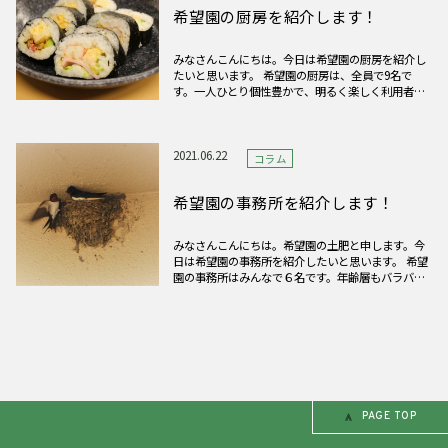
希望園の厨房を紹介します！
みなさんこんにちは。今日は希望園の厨房を紹介し
たいと思います。 希望園の厨房は、全員で9名で
す。一人ひとり個性豊かで、明るく楽しく利用者様
の食事を作っています。 希望園の食事では地域の
食材を取り入れたり、季節のメニューを提供した
り、利用者様に毎日喜んでもらえるように頑張って
います。 今回は特に人気
2021.06.22
コラム
希望園の事務所を紹介します！
みなさんこんにちは。希望園の土肥と申します。今
日は希望園の事務所を紹介したいと思います。 希望
園の事務所はみんなで６名です。年齢層もバラバラ
で、みんな家族のようにとっても仲が良いです。今
年度からは新たに新メンバーが加わり、さらにパ
ワーアップ！ツバメも２羽加わり、もはや最強のラ
インナップです。今後も明
PAGE TOP