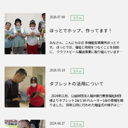
PRIVACY POLICY
プライバシーポリシー
2026.07.08
コラム
ほっとでホップ、作ってます！
みなさん、こんにちは😊 多機能型事業所ほっとで
す。 ほっとでは、福祉と地域をつなぐことを目的
に、 クラフトビール醸造事業に取り組んでいます！
まずはクラフトビールにとても大切なホップ作りを
春からはじめました。 つい先日、ホップが育ち収
穫の日を迎えました。 仲間と一緒に収
2026.05.18
コラム
タブレットの活用について
2024年11月、公益財団法人福井銀行教育福祉財団
様よりタブレット2台とWi-Fiルーター1台の寄贈を賜
りました。 同年12月に行われた贈呈式の様子はこち
ら 寄贈品は、現在、利用者の余暇活動支援に活用さ
せていただいております。好きなテレビ番組に誰が
出演するのか、買い物で購入したいものが
2024.08.27
コラム