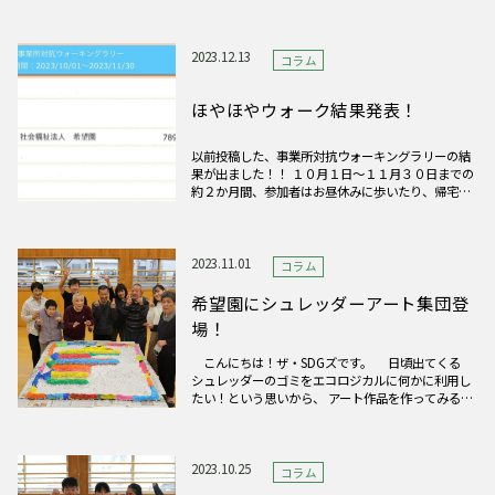
「クリスマス」にちなんだ作品を作りました！ カ
ラフルな雪だるまがいたり、とあるキャラクターが
いたり… 遊び心のある楽しい作品に仕上が
2023.12.13
コラム
ほやほやウォーク結果発表！
以前投稿した、事業所対抗ウォーキングラリーの結
果が出ました！！ １０月１日～１１月３０日までの
約２か月間、参加者はお昼休みに歩いたり、帰宅し
た後も走ったりとみんなで一丸となってがんばりま
した！！ その結果…なんと！！ ６３チーム中…３位
でした！！！ 希望園の中で一番歩いた人は２か月で
約1,525,0
2023.11.01
コラム
希望園にシュレッダーアート集団登
場！
こんにちは！ザ・SDGズです。 日頃出てくる
シュレッダーのゴミをエコロジカルに何かに利用し
たい！という思いから、 アート作品を作ってみるこ
とにしました！ファースト作品は福井のSDGｓのマ
スコットキャラ『ジュナナ』。とってもカラフルで
かわいい恐竜モチーフのキャラです。利用者さんが
とても楽しそうに作
2023.10.25
コラム