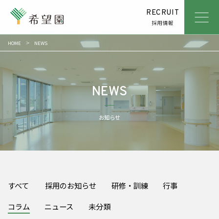
RECRUIT
採用情報
HOME
NEWS
ABOUT
社会福祉法人希望園とは
SERVICE
私たちがしていること
NEWS
NEWS
お知らせ
お知らせ
ACCESS
アクセス
CONTACT
お問い合わせ
すべて
採用のお知らせ
研修・訓練
行事
コラム
ニュース
未分類
REPORT
リポート