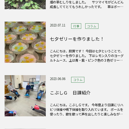
畑の草むしりをしました。 サツマイモがどんどん
成長しててとてもうれしかったです。 草はボー
ボーだったけれど、みんなで頑張ってとりました。
暑かったー！楽しかったー！ 草むしりをしてか
らみんなで飲んだポカリスエットは青春の味がした
よ♪
2023.07.11
行事
コラム
七夕ゼリーを作りました！
こんにちは、厨房です！ 今回は七夕ということで、
七夕ゼリーを作りました。 下はレモン入りのヨーグ
ルトムース、上は青・紫・ピンク色の３色ゼリーに
しました。 見た目も楽しめるようなゼリーにしまし
た！喜んでいただけたら嬉しいです。
2023.06.06
コラム
こぶしＧ 日課紹介
こんにちは。こぶしＧです。 今年度より日課にリハ
ビリ体操や嚥下体操を取り入れています。 ボールを
使ったり、歌を歌って声を出したりと楽しみながら
体を動かしています。 利用者からの「体操しよ
う！」という声も増えてきました。 身体機能の維
持・向上、嚥下能力の向上に繋がるよう継続して