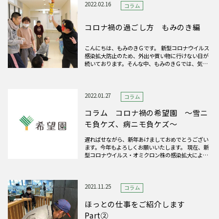
りねじったりしてちぎる、ま
2022.02.16
コラム
コロナ禍の過ごし方 もみのき編
こんにちは、もみのきＧです。 新型コロナウイルス
感染拡大防止のため、外出や買い物に行けない日が
続いております。そんな中、もみのきＧでは、気晴
らしにドライブに出かけたり、お弁当を注文して食
べたり、利用者さんそれぞれ好みのおやつを職員が
代行で購入したりなどの様々な余暇活動を実施し、
皆さんのストレスが溜ま
2022.01.27
コラム
コラム コロナ禍の希望園 ～雪ニ
モ負ケズ、病ニモ負ケズ～
遅ればせながら、新年あけましておめでとうござい
ます。今年もよろしくお願いいたします。 現在、新
型コロナウイルス・オミクロン株の感染拡大によ
り、多くの福祉施設が面会制限やゾーニングといっ
た感染症対策に追われている状況にあると思いま
す。希望園も例外ではなく、施設内での感染拡大を
未然に防ぐため、面会・帰省
2021.11.25
コラム
ほっとの仕事をご紹介します
Part②