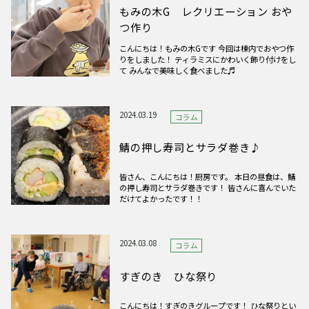
もみの木G レクリエーション おや
つ作り
こんにちは！もみの木Gです 今回は棟内でおやつ作
りをしました！ ティラミスにかわいく飾り付けをし
て みんなで美味しく食べました♬
2024.03.19
コラム
鯖の押し寿司とサラダ巻き♪
皆さん、こんにちは！厨房です。 本日の昼食は、鯖
の押し寿司とサラダ巻きです！ 皆さんに喜んでいた
だけてよかったです！！
2024.03.08
コラム
すぎのき ひな祭り
こんにちは！すぎのきグループです！ ひな祭りとい