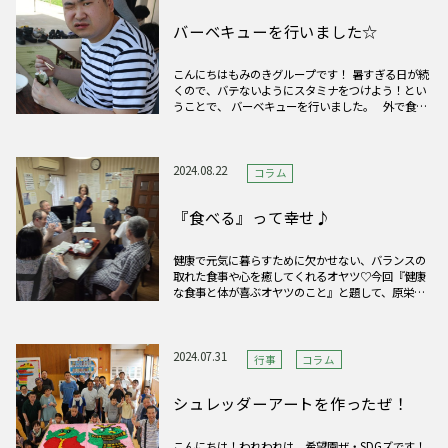
バーベキューを行いました☆
こんにちはもみのきグループです！ 暑すぎる日が続
くので、バテないようにスタミナをつけよう！とい
うことで、 バーベキューを行いました。 外で食べ
るご飯はやっぱりおいしいのか、おかわり！が続出
しました（笑） みなさんも体調にはお気をつけて
お過ごしください♩
2024.08.22
コラム
『食べる』って幸せ♪
健康で元気に暮らすために欠かせない、バランスの
取れた食事や心を癒してくれるオヤツ♡今回『健康
な食事と体が喜ぶオヤツのこと』と題して、原栄養
士に利用者さまと世話人へむけた出前講座をしても
らいました。それぞれのホームの現状に合った内容
でわかりやすく、質疑応答も盛り上がり、予定時間
をオーバーしてしまいまし
2024.07.31
行事
コラム
シュレッダーアートを作ったぜ！
こんにちは！われわれは、希望園ザ・SDGズです！