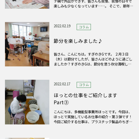
ナ禍で外出ができず、皆さんも我慢、我慢の日々で
楽しみも少なくなっています……。 そこで、新年会
では、少しでも皆さんに喜んでいただけるように、
お寿司とケーキ、コーヒーを用意しました！皆さん
喜んで召し上がり、満腹で新しい1年を迎えました🐯
2022.02.19
コラム
節分を楽しみました♪
皆さん、こんにちは。すぎのきGです。 ２月３日
（木）は節分でしたが、皆さんはどのように過ごし
ましたか？すぎのきGは、節分を思う存分満喫しま
した♪今回は、そんなすぎのきGの節分の様子をお
届けしたいと思います。 まずは創作班で、節分に向
けて鬼の塗り絵を塗りました。皆さん、色合いなど
をよく考えて塗り進め、
2022.02.17
コラム
ほっとの仕事をご紹介します
Part③
こんにちは、多機能型事業所ほっとです。今回は、
ほっとで実施しているお仕事の紹介・第３弾です！
今回ご紹介する仕事は、プラスチック製品のちぎ
り・カット作業です。この仕事は市内の事業所（阿
部産業様）からの委託作業で、形成されたプラス
チック製品をニッパーでカットしたり、折り曲げた