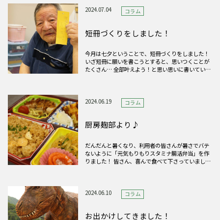
2024.07.04
コラム
短冊づくりをしました！
今月は七夕ということで、短冊づくりをしました！
いざ短冊に願いを書こうとすると、思いつくことが
たくさん… 全部叶えよう！と思い思いに書いていた
だくと、 こんなにカラフルな笹の葉になっていまし
た（笑） みなさんの願いが叶いますように！
2024.06.19
コラム
厨房麹部より♪
だんだんと暑くなり、利用者の皆さんが暑さでバテ
ないように「元気もりもりスタミナ腸活弁当」を作
りました！ 皆さん、喜んで食べて下さっていまし
た。
2024.06.10
コラム
お出かけしてきました！