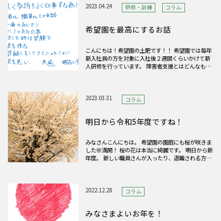
行っていきます！
2023.04.24
研修・訓練
コラム
希望園を最高にするお話
こんにちは！希望園の土肥です！！ 希望園では毎年
新入社員の方を対象に入社後２週間くらいかけて新
人研修を行っています。 障害者支援とはどんなもの
か、希望園が行う事業の紹介、支援の方法、医療面
の基礎知識、栄養管理などなど、希望園のスタッフ
として大切なことを先輩職員から学びます。 僕はこ
の研修の一コマを受
2023.03.31
コラム
明日から令和5年度ですね！
みなさんこんにちは。 希望園の園庭にも桜が咲きま
した🌸満開！ 桜の花は本当に綺麗です。 明日から新
年度。 新しい職員さんが入ったり、退職される方が
いたり、 嬉しくなったりさびしくなったりする時期
ですが、 希望園は新しい年度を始めからパワー全開
で走り抜けます！
2022.12.28
コラム
みなさまよいお年を！